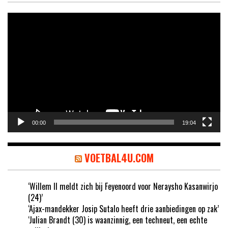
Videospeler
00:00
19:04
VOETBAL4U.COM
‘Willem II meldt zich bij Feyenoord voor Neraysho Kasanwirjo
(24)’
‘Ajax-mandekker Josip Sutalo heeft drie aanbiedingen op zak’
‘Julian Brandt (30) is waanzinnig, een techneut, een echte