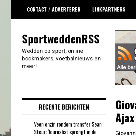
Ga
CONTACT / ADVERTEREN
LINKPARTNERS
naar
de
inhoud
SportweddenRSS
Wedden op sport, online
bookmakers, voetbalnieuws en
meer!
Giov
RECENTE BERICHTEN
Ajax
Veen onzin rondom transfer Sean
Steur: ‘Journalist sprengt in de
Giovanni