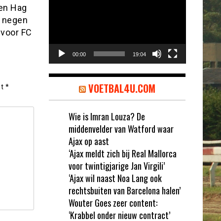
ten Hag
l negen
 voor FC
00:00
19:04
VOETBAL4U.COM
et
*
Wie is Imran Louza? De
middenvelder van Watford waar
Ajax op aast
‘Ajax meldt zich bij Real Mallorca
voor twintigjarige Jan Virgili’
‘Ajax wil naast Noa Lang ook
rechtsbuiten van Barcelona halen’
Wouter Goes zeer content:
‘Krabbel onder nieuw contract’