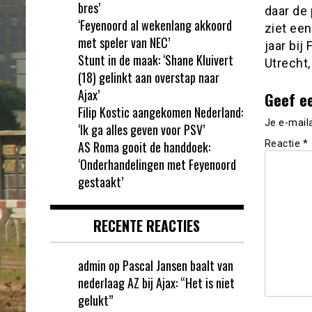
bres’
daar de 
‘Feyenoord al wekenlang akkoord
ziet een
met speler van NEC’
jaar bij
Stunt in de maak: ‘Shane Kluivert
Utrecht
(18) gelinkt aan overstap naar
Ajax’
Geef e
Filip Kostic aangekomen Nederland:
Je e-mail
‘Ik ga alles geven voor PSV’
AS Roma gooit de handdoek:
Reactie
*
‘Onderhandelingen met Feyenoord
gestaakt’
RECENTE REACTIES
admin
op
Pascal Jansen baalt van
nederlaag AZ bij Ajax: “Het is niet
gelukt”