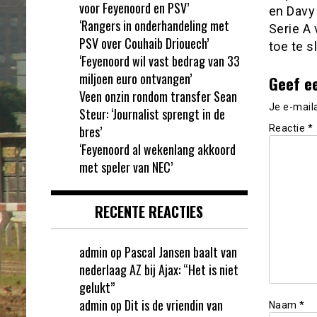
voor Feyenoord en PSV’
en Davy
‘Rangers in onderhandeling met
Serie A 
PSV over Couhaib Driouech’
toe te s
‘Feyenoord wil vast bedrag van 33
miljoen euro ontvangen’
Geef e
Veen onzin rondom transfer Sean
Je e-mail
Steur: ‘Journalist sprengt in de
bres’
Reactie
*
‘Feyenoord al wekenlang akkoord
met speler van NEC’
RECENTE REACTIES
admin
op
Pascal Jansen baalt van
nederlaag AZ bij Ajax: “Het is niet
gelukt”
admin
op
Dit is de vriendin van
Naam
*