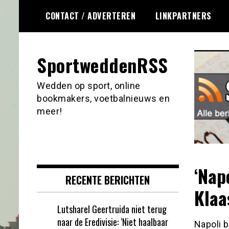
Ga
CONTACT / ADVERTEREN
LINKPARTNERS
naar
de
inhoud
SportweddenRSS
Wedden op sport, online
bookmakers, voetbalnieuws en
meer!
‘Nap
RECENTE BERICHTEN
Klaa
Lutsharel Geertruida niet terug
naar de Eredivisie: ‘Niet haalbaar
Napoli b