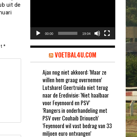
b uit de
nuari
00:00
19:04
et
*
VOETBAL4U.COM
Ajax nog niet akkoord: ‘Maar ze
willen hem graag overnemen’
Lutsharel Geertruida niet terug
naar de Eredivisie: ‘Niet haalbaar
voor Feyenoord en PSV’
‘Rangers in onderhandeling met
PSV over Couhaib Driouech’
‘Feyenoord wil vast bedrag van 33
miljoen euro ontvangen’