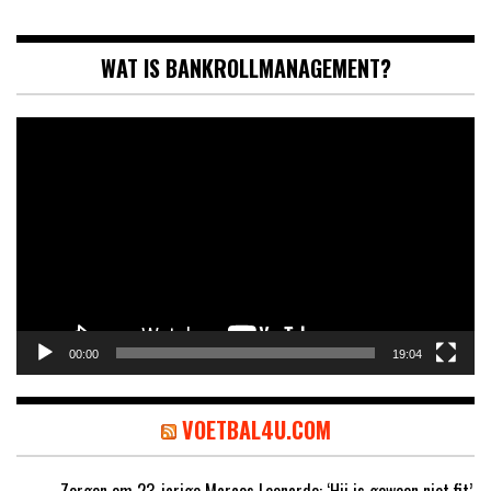
WAT IS BANKROLLMANAGEMENT?
Videospeler
00:00
19:04
VOETBAL4U.COM
Zorgen om 23-jarige Marcos Leonardo: ‘Hij is gewoon niet fit’