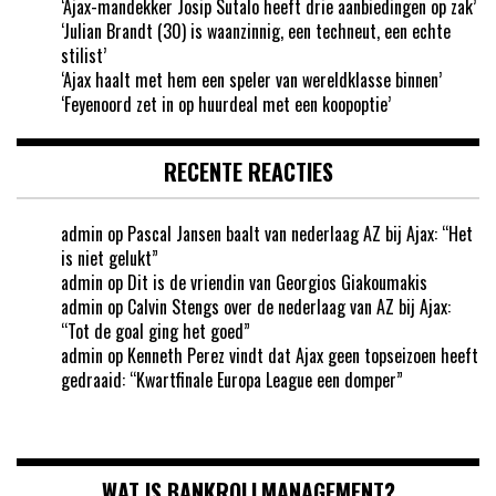
‘Ajax-mandekker Josip Sutalo heeft drie aanbiedingen op zak’
‘Julian Brandt (30) is waanzinnig, een techneut, een echte
stilist’
‘Ajax haalt met hem een speler van wereldklasse binnen’
‘Feyenoord zet in op huurdeal met een koopoptie’
RECENTE REACTIES
admin
op
Pascal Jansen baalt van nederlaag AZ bij Ajax: “Het
is niet gelukt”
admin
op
Dit is de vriendin van Georgios Giakoumakis
admin
op
Calvin Stengs over de nederlaag van AZ bij Ajax:
“Tot de goal ging het goed”
admin
op
Kenneth Perez vindt dat Ajax geen topseizoen heeft
gedraaid: “Kwartfinale Europa League een domper”
WAT IS BANKROLLMANAGEMENT?