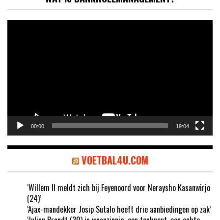
Videospeler
00:00
19:04
VOETBAL4U.COM
‘Willem II meldt zich bij Feyenoord voor Neraysho Kasanwirjo
(24)’
‘Ajax-mandekker Josip Sutalo heeft drie aanbiedingen op zak’
‘Julian Brandt (30) is waanzinnig, een techneut, een echte