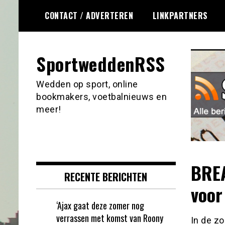
Ga
CONTACT / ADVERTEREN
LINKPARTNERS
naar
de
inhoud
SportweddenRSS
Wedden op sport, online
bookmakers, voetbalnieuws en
meer!
BREA
RECENTE BERICHTEN
voor
‘Ajax gaat deze zomer nog
verrassen met komst van Roony
In de zo