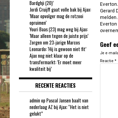
Bardghji (20)’
Everton
Jordi Cruijff gaat volle bak bij Ajax:
Gerard 
‘Maar opvolger mag de rotzooi
melden. 
opruimen’
Everton 
Youri Baas (23) mag weg bij Ajax:
overnem
‘Maar alleen tegen de juiste prijs’
Zorgen om 23-jarige Marcos
Geef e
Leonardo: ‘Hij is gewoon niet fit’
Je e-mail
Ajax nog niet klaar op de
transfermarkt: ‘Er moet meer
Reactie
*
kwaliteit bij’
RECENTE REACTIES
admin
op
Pascal Jansen baalt van
nederlaag AZ bij Ajax: “Het is niet
gelukt”