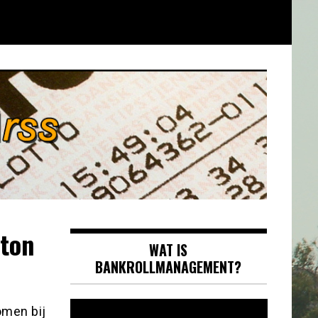
rton
WAT IS
BANKROLLMANAGEMENT?
Videospeler
omen bij