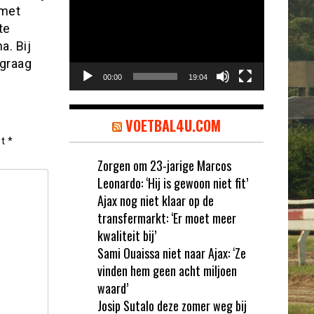
 met
te
a. Bij
 graag
00:00
19:04
VOETBAL4U.COM
et
*
Zorgen om 23-jarige Marcos
Leonardo: ‘Hij is gewoon niet fit’
Ajax nog niet klaar op de
transfermarkt: ‘Er moet meer
kwaliteit bij’
Sami Ouaissa niet naar Ajax: ‘Ze
vinden hem geen acht miljoen
waard’
Josip Sutalo deze zomer weg bij