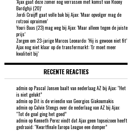
‘Ajax gaat deze zomer nog verrassen met komst van Roony
Bardghji (20)’
Jordi Cruijff gaat volle bak bij Ajax: ‘Maar opvolger mag de
rotzooi opruimen’
Youri Baas (23) mag weg bij Ajax: ‘Maar alleen tegen de juiste
prijs’
Zorgen om 23-jarige Marcos Leonardo: ‘Hij is gewoon niet fit’
Ajax nog niet klaar op de transfermarkt: ‘Er moet meer
kwaliteit bij’
RECENTE REACTIES
admin
op
Pascal Jansen baalt van nederlaag AZ bij Ajax: “Het
is niet gelukt”
admin
op
Dit is de vriendin van Georgios Giakoumakis
admin
op
Calvin Stengs over de nederlaag van AZ bij Ajax:
“Tot de goal ging het goed”
admin
op
Kenneth Perez vindt dat Ajax geen topseizoen heeft
gedraaid: “Kwartfinale Europa League een domper”