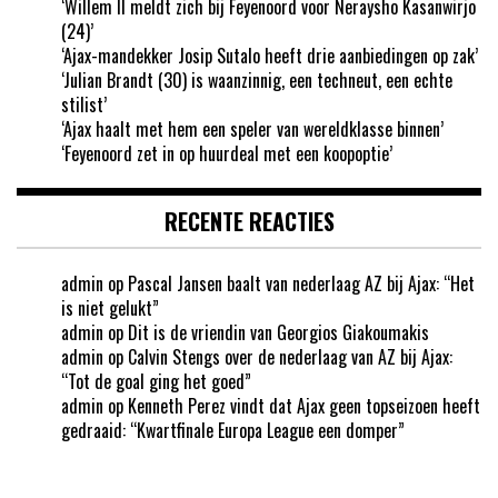
‘Willem II meldt zich bij Feyenoord voor Neraysho Kasanwirjo
(24)’
‘Ajax-mandekker Josip Sutalo heeft drie aanbiedingen op zak’
‘Julian Brandt (30) is waanzinnig, een techneut, een echte
stilist’
‘Ajax haalt met hem een speler van wereldklasse binnen’
‘Feyenoord zet in op huurdeal met een koopoptie’
RECENTE REACTIES
admin
op
Pascal Jansen baalt van nederlaag AZ bij Ajax: “Het
is niet gelukt”
admin
op
Dit is de vriendin van Georgios Giakoumakis
admin
op
Calvin Stengs over de nederlaag van AZ bij Ajax:
“Tot de goal ging het goed”
admin
op
Kenneth Perez vindt dat Ajax geen topseizoen heeft
gedraaid: “Kwartfinale Europa League een domper”