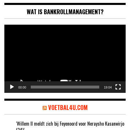
WAT IS BANKROLLMANAGEMENT?
Videospeler
00:00
19:04
VOETBAL4U.COM
‘Willem II meldt zich bij Feyenoord voor Neraysho Kasanwirjo
(24)’