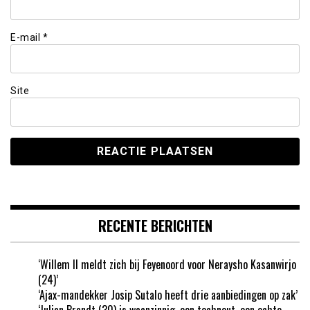
E-mail
*
Site
RECENTE BERICHTEN
‘Willem II meldt zich bij Feyenoord voor Neraysho Kasanwirjo
(24)’
‘Ajax-mandekker Josip Sutalo heeft drie aanbiedingen op zak’
‘Julian Brandt (30) is waanzinnig, een techneut, een echte