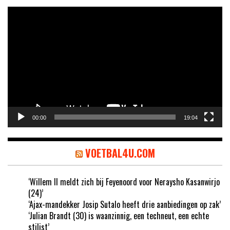
Videospeler
00:00
19:04
VOETBAL4U.COM
‘Willem II meldt zich bij Feyenoord voor Neraysho Kasanwirjo
(24)’
‘Ajax-mandekker Josip Sutalo heeft drie aanbiedingen op zak’
‘Julian Brandt (30) is waanzinnig, een techneut, een echte
stilist’