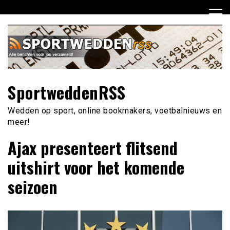
Ga
naar
de
inhoud
SportweddenRSS
Wedden op sport, online bookmakers, voetbalnieuws en
meer!
Ajax presenteert flitsend
uitshirt voor het komende
seizoen